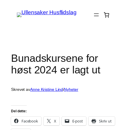
Hopp
til
innhold
Bunadskursene for
høst 2024 er lagt ut
Skrevet av
Anne Kristine Lind
i
Nyheter
Del dette:
Facebook
X
E-post
Skriv ut