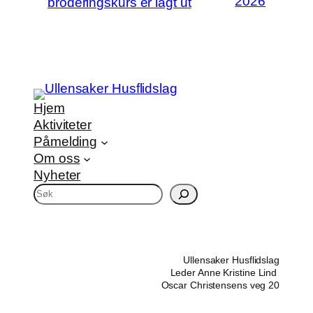
2026
broderingskurs er lagt ut
Hjem
Aktiviteter
Påmelding
Om oss
Nyheter
S
ø
k
Ullensaker Husflidslag
Leder Anne Kristine Lind
Oscar Christensens veg 20