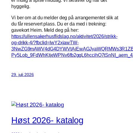
er mulig å spise middag. VI skravler og har det
hyggelig.
Vi ber om at du melder deg på arrangementet slik at
du får reservert plass. Du er da med i trekning:
gavekort Heim. Meld deg på her:
https://ullensakerhusflidslag.no/aktivitet/2026/strikk-
og-drikk-4/?fbclid=IwY2xjawTW-
3NwZG9mAWV4dG4DYWVtAjEwAGJyaWQRMWs3R1ZBT
Py5Lob_9FdWhKtjeWPNv6fb2ggL6hccihO7tSnNI_aem_
29. juli 2026
Høst 2026- katalog