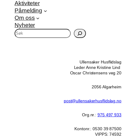
Aktiviteter
Påmelding
Om oss
Nyheter
S
ø
k
Ullensaker Husflidslag
Leder Anne Kristine Lind
Oscar Christensens veg 20
2056 Algarheim
post@ullensakerhusflidslag.no
Org.nr.:
975 497 933
Kontonr.: 0530 39 87500
VIPPS: 74592