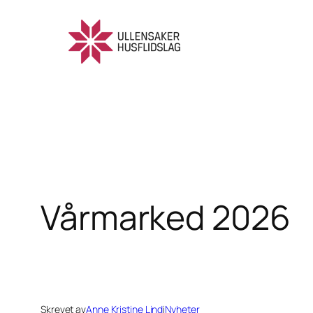
Hopp
til
innhold
Vårmarked 2026
Skrevet av
Anne Kristine Lind
i
Nyheter