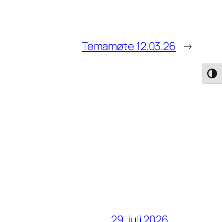
Temamøte 12.03.26
→
Veksl
29. juli 2026