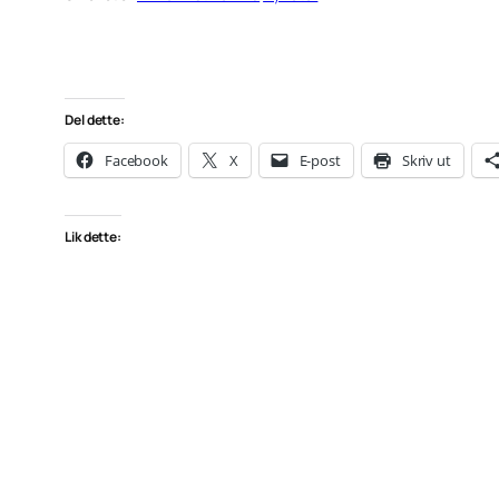
Del dette:
Facebook
X
E-post
Skriv ut
Lik dette: