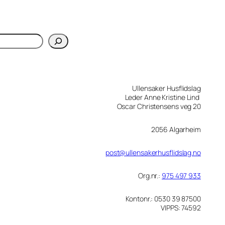
Ullensaker Husflidslag
Leder Anne Kristine Lind
Oscar Christensens veg 20
2056 Algarheim
post@ullensakerhusflidslag.no
Org.nr.:
975 497 933
Kontonr.: 0530 39 87500
VIPPS: 74592