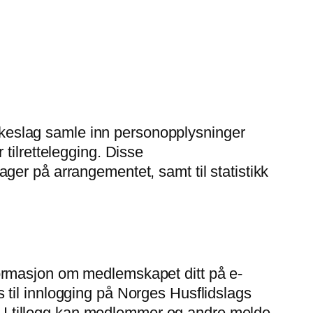
fylkeslag samle inn personopplysninger
tilrettelegging. Disse
er på arrangementet, samt til statistikk
ormasjon om medlemskapet ditt på e-
til innlogging på Norges Husflidslags
r. I tillegg kan medlemmer og andre melde