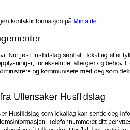
gen kontaktinformasjon på
Min side
.
angementer
il Norges Husflidslag sentralt, lokallag eller 
lysninger, for eksempel allergier og behov for 
 administrere og kommunisere med deg som deltag
fra Ullensaker Husflidslag
er Husflidslag som lokallag kan sende deg inf
emsinformasjon. Telefonnummeret ditt benyttes 
 innlogging på Ullensaker Husflidslags nettside