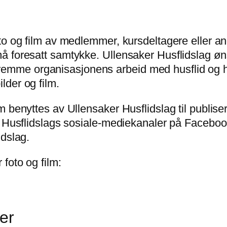
to og film av medlemmer, kursdeltagere eller a
 foresatt samtykke. Ullensaker Husflidslag ønsk
 å fremme organisasjonens arbeid med husflid og
der og film.
 benyttes av Ullensaker Husflidslag til publiser
r Husflidslags sosiale-mediekanaler på Faceboo
idslag.
foto og film:
er