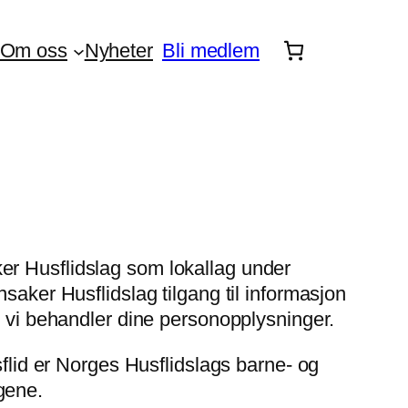
Om oss
Nyheter
Bli medlem
er Husflidslag som lokallag under
saker Husflidslag tilgang til informasjon
n vi behandler dine personopplysninger.
sflid er Norges Husflidslags barne- og
gene.