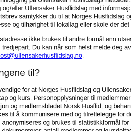
og/eller Ullensaker Husflidslag med informasjon
brev samtykker du til at Norges Husflidslag og
 og tilhørighet til lokallag eller skole der det 
tadresse ikke brukes til andre formål enn utse
e til tredjepart. Du kan når som helst melde deg 
ost@ullensakerhusflidslag.no
.
ngene til?
dige for at Norges Husflidslag og Ullensaker Hu
skap og kurs. Personopplysninger til medlemmer 
 og medlemsbladet Norsk Husflid, og behandle 
es til å kommunisere med og tilrettelegge for de
 anonymiseres og brukes til statistikkformål fo
legg dokumenteres antall medlemmer og kursdelt