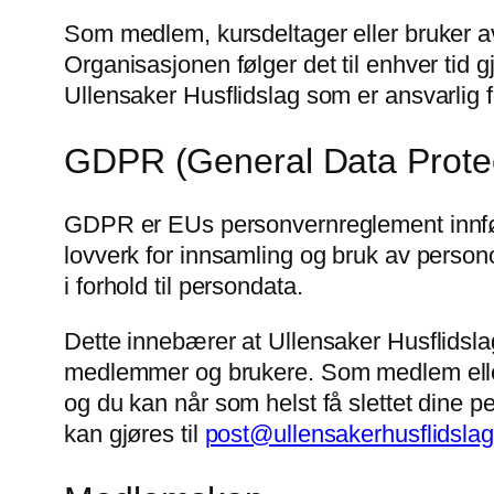
Som medlem, kursdeltager eller bruker av 
Organisasjonen følger det til enhver tid 
Ullensaker Husflidslag som er ansvarlig 
GDPR (General Data Protec
GDPR er EUs personvernreglement innført
lovverk for innsamling og bruk av persono
i forhold til persondata.
Dette innebærer at Ullensaker Husflidsl
medlemmer og brukere. Som medlem eller b
og du kan når som helst få slettet dine p
kan gjøres til
post@ullensakerhusflidslag