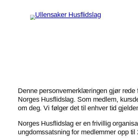
Hopp
til
innhold
Denne personvernerklæringen gjør rede f
Norges Husflidslag. Som medlem, kursdelta
om deg. Vi følger det til enhver tid gjel
Norges Husflidslag er en frivillig organi
ungdomssatsning for medlemmer opp til 2