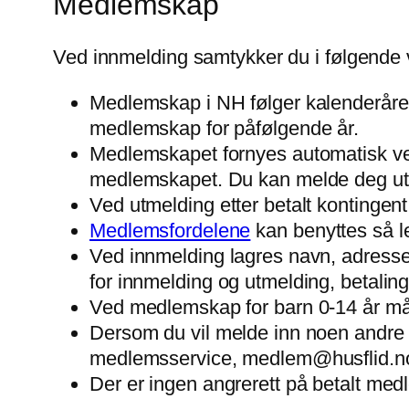
Medlemskap
Ved innmelding samtykker du i følgende 
Medlemskap i NH følger kalenderåret 
medlemskap for påfølgende år.
Medlemskapet fornyes automatisk ved å
medlemskapet. Du kan melde deg ut 
Ved utmelding etter betalt kontingen
Medlemsfordelene
kan benyttes så le
Ved innmelding lagres navn, adresse,
for innmelding og utmelding, betalin
Ved medlemskap for barn 0-14 år må f
Dersom du vil melde inn noen andre el
medlemsservice, medlem@husflid.n
Der er ingen angrerett på betalt medl