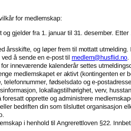
vilkår for medlemskap:
og gjelder fra 1. januar til 31. desember. Ett
rsskifte, og løper frem til mottatt utmelding. 
ved å sende en e-post til
medlem@husflid.no
.
t for inneværende kalenderår settes utmeldingsd
nge medlemskapet er aktivt (kontingenten er beta
 telefonnummer, fødselsdato og e-postadresse i
gsinformasjon, lokallagstilhørighet, verv, hus
oresatt opprette og administrere medlemskapet t
ler bedriften din som tilsluttet organisasjon el
o.
emskap i henhold til Angrerettloven §22. Innbet