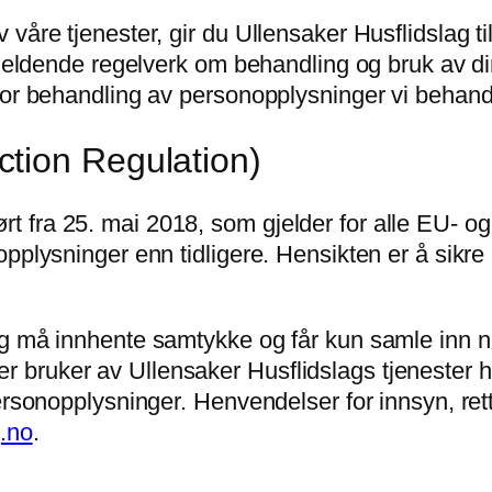
våre tjenester, gir du Ullensaker Husflidslag ti
gjeldende regelverk om behandling og bruk av di
for behandling av personopplysninger vi behand
tion Regulation)
 fra 25. mai 2018, som gjelder for alle EU- og
pplysninger enn tidligere. Hensikten er å sikre 
ag må innhente samtykke og får kun samle inn n
ruker av Ullensaker Husflidslags tjenester har 
ersonopplysninger. Henvendelser for innsyn, rett
.no
.