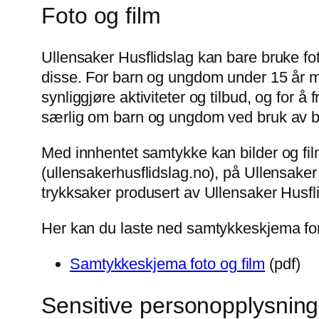
Foto og film
Ullensaker Husflidslag kan bare bruke fo
disse. For barn og ungdom under 15 år må
synliggjøre aktiviteter og tilbud, og for
særlig om barn og ungdom ved bruk av bil
Med innhentet samtykke kan bilder og film
(ullensakerhusflidslag.no), på Ullensake
trykksaker produsert av Ullensaker Husfl
Her kan du laste ned samtykkeskjema for 
Samtykkeskjema foto og film
(pdf)
Sensitive personopplysning