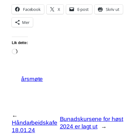
Facebook
X
E-post
Skriv ut
Mer
Lik dette:
Laster
inn…
årsmøte
←
Bunadskursene for høst
Håndarbeidskafe
2024 er lagt ut
→
18.01.24