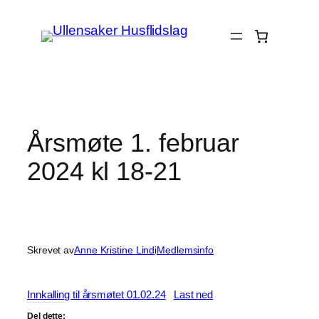
Hopp
til
innhold
Årsmøte 1. februar
2024 kl 18-21
Skrevet av
Anne Kristine Lind
i
Medlemsinfo
Innkalling til årsmøtet 01.02.24
Last ned
Del dette: