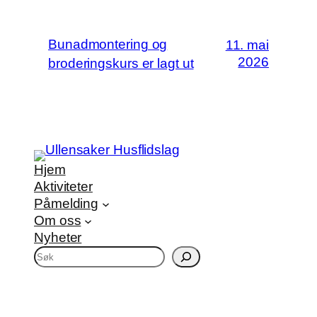
Bunadmontering og
11. mai
2026
broderingskurs er lagt ut
Hjem
Aktiviteter
Påmelding
Om oss
Nyheter
S
ø
k