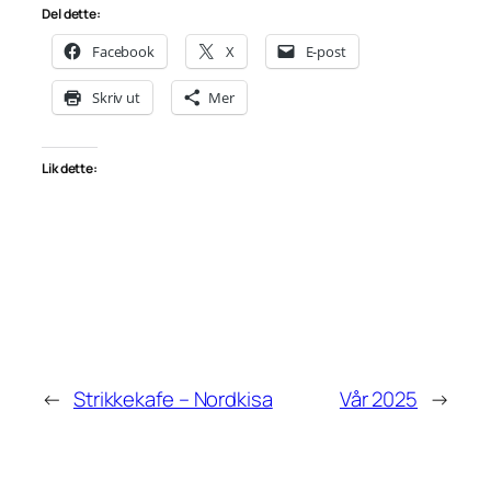
Del dette:
Facebook
X
E-post
Skriv ut
Mer
Lik dette:
←
Strikkekafe – Nordkisa
Vår 2025
→