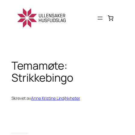
Hopp
til
innhold
Temamøte:
Strikkebingo
Skrevet av
Anne Kristine Lind
i
Nyheter