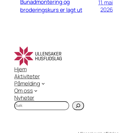
Bunadmontering og
11. mai
2026
broderingskurs er lagt ut
Hjem
Aktiviteter
Påmelding
Om oss
Nyheter
S
ø
k