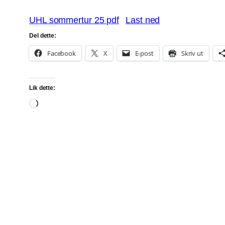
UHL sommertur 25 pdf
Last ned
Del dette:
Facebook
X
E-post
Skriv ut
Lik dette:
Laster
inn…