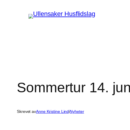
Hopp
til
innhold
Sommertur 14. jun
Skrevet av
Anne Kristine Lind
i
Nyheter