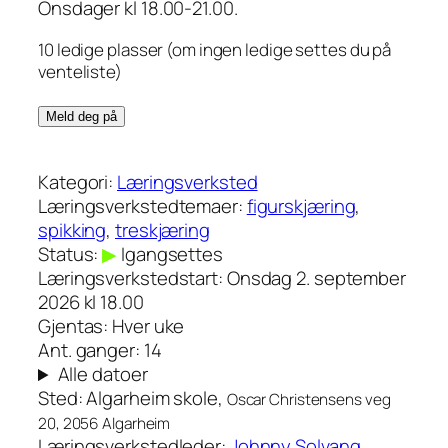
Onsdager kl 18.00-21.00.
10 ledige plasser (om ingen ledige settes du på
venteliste)
Læringsverksted
Meld deg på
figurskjæring/spikking
antall
Kategori:
Læringsverksted
Læringsverkstedtemaer:
figurskjæring
,
spikking
,
treskjæring
Status:
▶
Igangsettes
Læringsverkstedstart:
Onsdag 2. september
2026 kl 18.00
Gjentas:
Hver uke
Ant. ganger:
14
Alle datoer
Sted:
Algarheim skole,
Oscar Christensens veg
20, 2056 Algarheim
Læringsverkstedleder:
Johnny Solvang