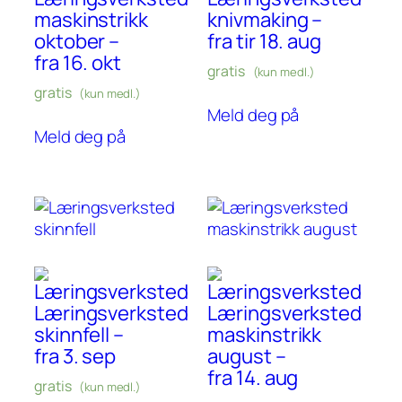
maskinstrikk
knivmaking
–
oktober
–
fra tir 18. aug
fra 16. okt
gratis
(kun medl.)
gratis
(kun medl.)
Meld deg på
Meld deg på
Læringsverksted
Læringsverksted
skinnfell
–
maskinstrikk
fra 3. sep
august
–
fra 14. aug
gratis
(kun medl.)