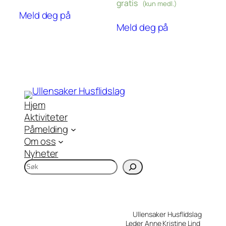
gratis
(kun medl.)
Meld deg på
Meld deg på
Hjem
Aktiviteter
Påmelding
Om oss
Nyheter
S
ø
k
Ullensaker Husflidslag
Leder Anne Kristine Lind