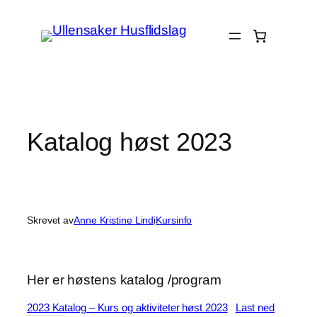
Hopp
til
innhold
Katalog høst 2023
Skrevet av
Anne Kristine Lind
i
Kursinfo
Her er høstens katalog /program
2023 Katalog – Kurs og aktiviteter høst 2023
Last ned