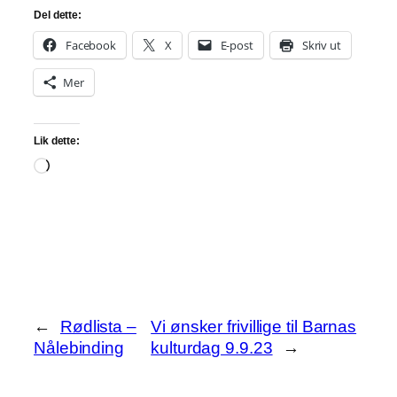
Del dette:
Facebook
X
E-post
Skriv ut
Mer
Lik dette:
Laster
inn…
←
Rødlista –
Vi ønsker frivillige til Barnas
Nålebinding
kulturdag 9.9.23
→