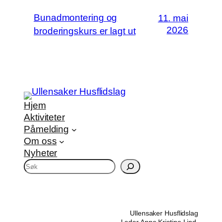
Bunadmontering og
11. mai
2026
broderingskurs er lagt ut
Hjem
Aktiviteter
Påmelding
Om oss
Nyheter
S
ø
k
Ullensaker Husflidslag