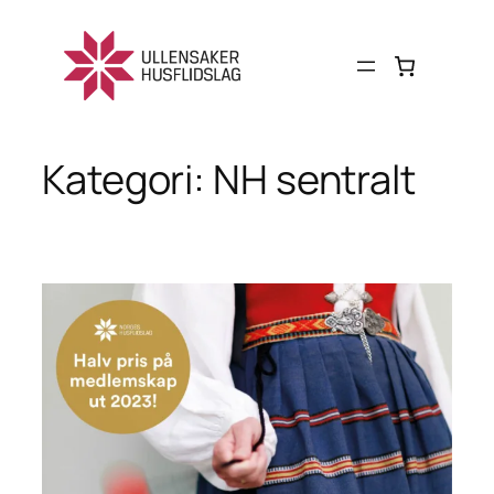
Hopp
til
innhold
Kategori:
NH sentralt