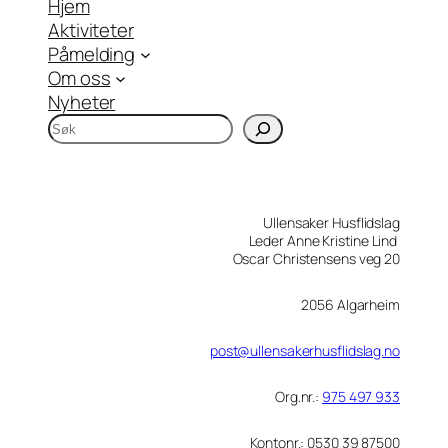
Hjem
Aktiviteter
Påmelding
Om oss
Nyheter
S
ø
k
Ullensaker Husflidslag
Leder Anne Kristine Lind
Oscar Christensens veg 20
2056 Algarheim
post@ullensakerhusflidslag.no
Org.nr.:
975 497 933
Kontonr.: 0530 39 87500