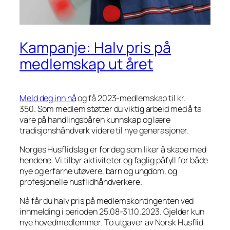
Kampanje: Halv pris på
medlemskap ut året
Meld deg inn nå
og få 2023-medlemskap til kr.
350. Som medlem støtter du viktig arbeid med å ta
vare på handlingsbåren kunnskap og lære
tradisjonshåndverk videre til nye generasjoner.
Norges Husflidslag er for deg som liker å skape med
hendene. Vi tilbyr aktiviteter og faglig påfyll for både
nye og erfarne utøvere, barn og ungdom, og
profesjonelle husflidhåndverkere.
Nå får du halv pris på medlemskontingenten ved
innmelding i perioden 25.08-31.10.2023. Gjelder kun
nye hovedmedlemmer. To utgaver av Norsk Husflid