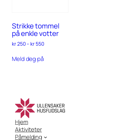
Strikke tommel
på enkle votter
Prisområde:
kr
250
–
kr
550
kr 250
Denne
til
Meld deg på
aktiviteten
kr 550
har
flere
varianter.
Alternativene
kan
velges
på
aktivitetsiden
Hjem
Aktiviteter
Påmelding