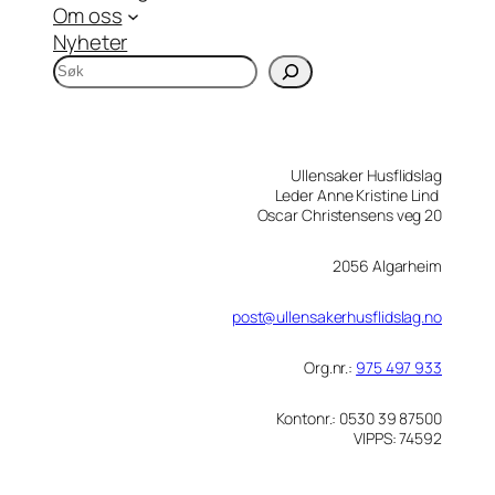
Om oss
Nyheter
S
ø
k
Ullensaker Husflidslag
Leder Anne Kristine Lind
Oscar Christensens veg 20
2056 Algarheim
post@ullensakerhusflidslag.no
Org.nr.:
975 497 933
Kontonr.: 0530 39 87500
VIPPS: 74592