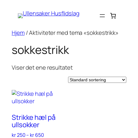
Hopp
til
innhold
Hjem
/ Aktiviteter med tema «sokkestrikk»
sokkestrikk
Viser det ene resultatet
Strikke hæl på
ullsokker
Prisområde:
kr
250
–
kr
650