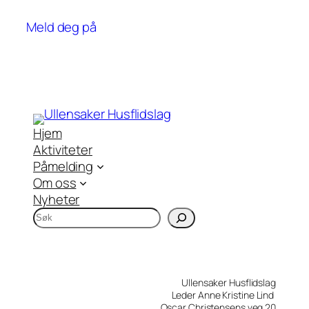
kr 250
Denne
til
Meld deg på
aktiviteten
kr 650
har
flere
varianter.
Alternativene
kan
velges
Hjem
på
Aktiviteter
aktivitetsiden
Påmelding
Om oss
Nyheter
S
ø
k
Ullensaker Husflidslag
Leder Anne Kristine Lind
Oscar Christensens veg 20