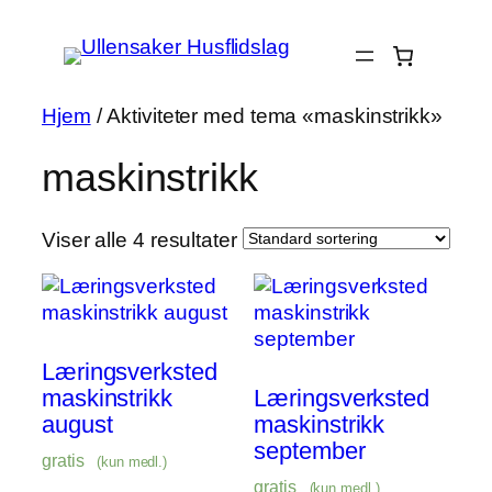
Hopp
til
innhold
Hjem
/ Aktiviteter med tema «maskinstrikk»
maskinstrikk
Viser alle 4 resultater
Læringsverksted
maskinstrikk
Læringsverksted
august
maskinstrikk
september
gratis
(kun medl.)
gratis
(kun medl.)