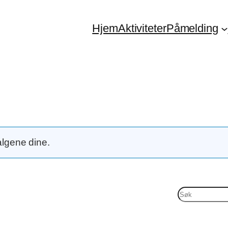
Hjem
Aktiviteter
Påmelding
algene dine.
S
ø
k