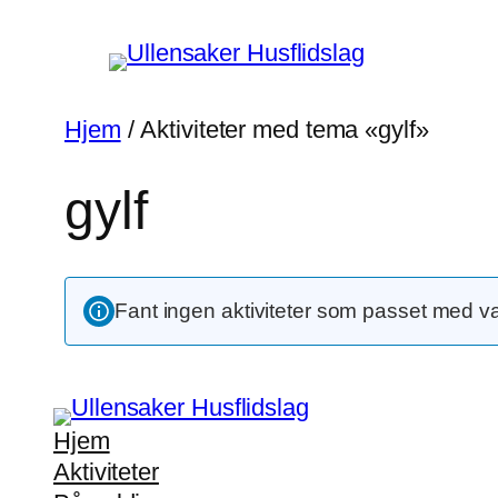
Hopp
til
innhold
Hjem
/ Aktiviteter med tema «gylf»
gylf
Fant ingen aktiviteter som passet med v
Hjem
Aktiviteter