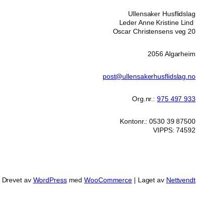
Ullensaker Husflidslag
Leder Anne Kristine Lind
Oscar Christensens veg 20
2056 Algarheim
post@ullensakerhusflidslag.no
Org.nr.:
975 497 933
Kontonr.: 0530 39 87500
VIPPS: 74592
Drevet av
WordPress
med
WooCommerce
| Laget av
Nettvendt