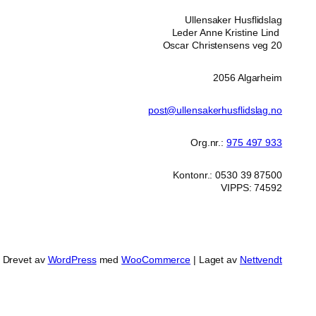
Ullensaker Husflidslag
Leder Anne Kristine Lind
Oscar Christensens veg 20
2056 Algarheim
post@ullensakerhusflidslag.no
Org.nr.:
975 497 933
Kontonr.: 0530 39 87500
VIPPS: 74592
Drevet av
WordPress
med
WooCommerce
| Laget av
Nettvendt