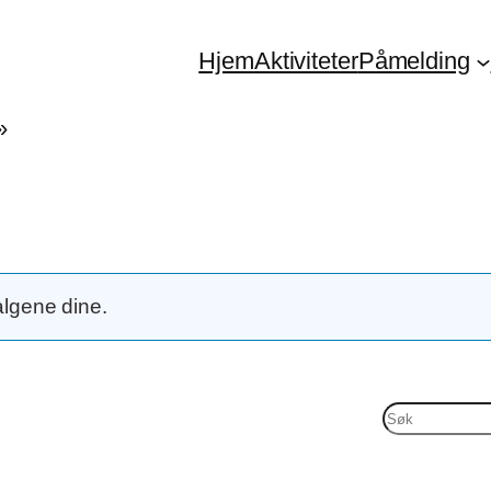
Hjem
Aktiviteter
Påmelding
»
algene dine.
S
ø
k