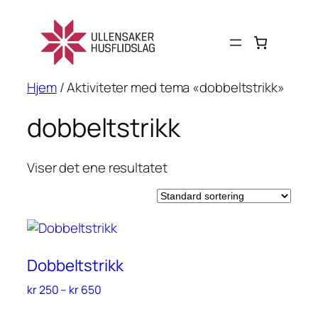
Hopp
til
innhold
Hjem
/ Aktiviteter med tema «dobbeltstrikk»
dobbeltstrikk
Viser det ene resultatet
Dobbeltstrikk
Prisområde:
kr
250
–
kr
650
kr 250
Denne
til