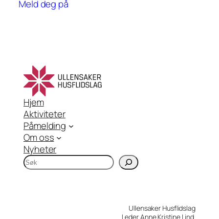
Meld deg på
aktiviteten
kr 650
har
flere
varianter.
Alternativene
kan
velges
på
aktivitetsiden
Hjem
Aktiviteter
Påmelding
Om oss
Nyheter
S
ø
k
Ullensaker Husflidslag
Leder Anne Kristine Lind